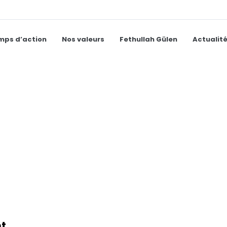
mps d’action
Nos valeurs
Fethullah Gülen
Actualit
nt