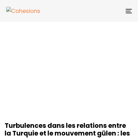
Skip
Skip
links
to
To
primary
na
navigation
Skip
to
content
Turbulences dans les relations entre
la Turquie et le mouvement gülen : les