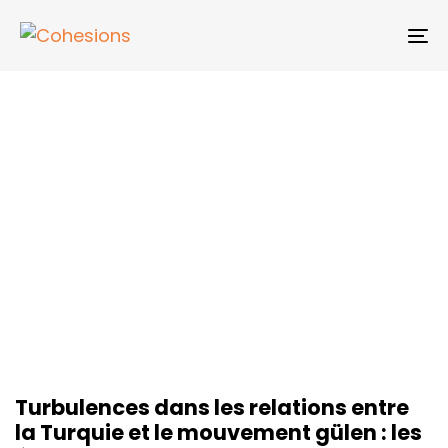
Skip
Skip
links
to
To
primary
na
navigation
Skip
to
content
Turbulences dans les relations entre
la Turquie et le mouvement gülen : les