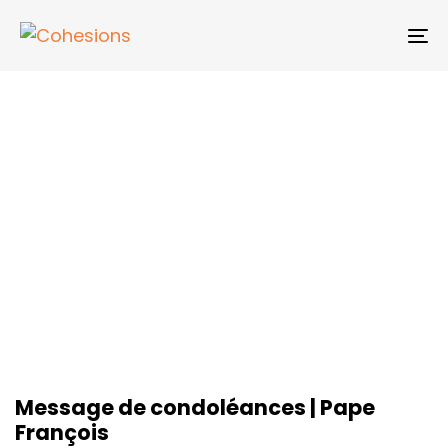
Skip
Skip
links
to
To
primary
na
navigation
Skip
to
content
Message de condoléances | Pape
François