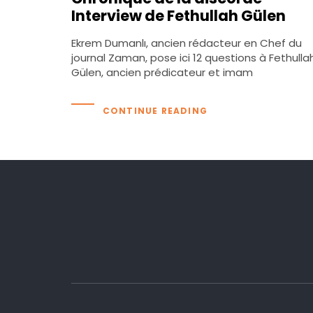
Interview de Fethullah Gülen
Ekrem Dumanlı, ancien rédacteur en Chef du
journal Zaman, pose ici 12 questions à Fethulla
Gülen, ancien prédicateur et imam
CONTINUE READING