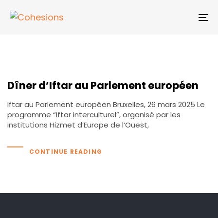
Skip
Skip
links
to
To
primary
na
navigation
Skip
to
content
Dîner d’Iftar au Parlement européen
Iftar au Parlement européen Bruxelles, 26 mars 2025 Le
programme “Iftar interculturel”, organisé par les
institutions Hizmet d’Europe de l’Ouest,
CONTINUE READING