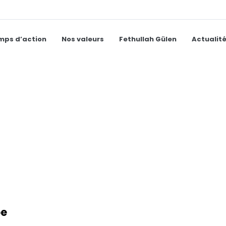
mps d’action
Nos valeurs
Fethullah Gülen
Actualit
pe