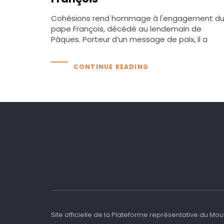
Cohésions rend hommage à l'engagement d
pape François, décédé au lendemain de
Pâques. Porteur d’un message de paix, il a
CONTINUE READING
Site officielle de la Plateforme représentative du M