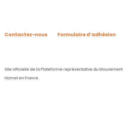
Skip
Skip
links
to
primary
navigation
Skip
Contactez-nous
Formulaire d’adhésion
to
content
Site officielle de la Plateforme représentative du Mouvement
Hizmet en France.